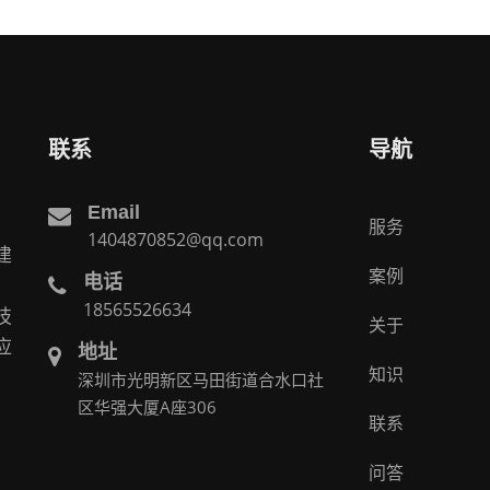
联系
导航
Email
服务
1404870852@qq.com
建
案例
电话
。
18565526634
技
关于
应
地址
知识
深圳市光明新区马田街道合水口社
区华强大厦A座306
联系
问答