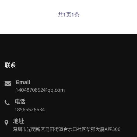
共
1
页
1
条
联系
Email
1404870852@qq.com
电话
18565526634
地址
深圳市光明新区马田街道合水口社区华强大厦A座306