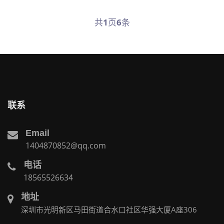
共
1
页
6
条
联系
Email
1404870852@qq.com
电话
18565526634
地址
深圳市光明新区马田街道合水口社区华强大厦A座306