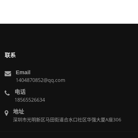
联系
Email
1404870852@qq.com
电话
18565526634
地址
深圳市光明新区马田街道合水口社区华强大厦A座306