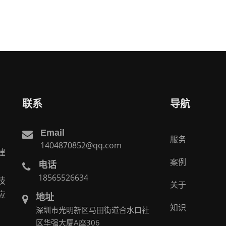
联系
导航
Email
服务
1404870852@qq.com
建
案例
电话
。
18565526634
技
关于
应
地址
知识
深圳市光明新区马田街道合水口社
区华强大厦A座306